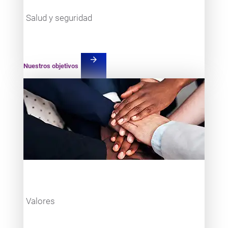
Salud y seguridad
arrow_forward
Nuestros objetivos
Teaser item
Valores