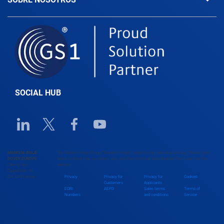
SOCIAL HUB
Linkedin URL link
Twitter URL link
Facebook URL link
Youtube URL link
MARKEM-IMAJE
The Markem-Imaje Group (“Markem-Imaje”) respects your individual privacy. Please read
DOVER EUROPE
below to check how we collect, use, and share personal data obtained from users on this
Chemin des
website.
Coquelicots 16
CH-1214 Vernier
Privacy
Privacy for
Privacy for
Cookies
Customers
Applicants
EORI
AEPD
Sales terms
Terms of
Numbers
and conditions
Service