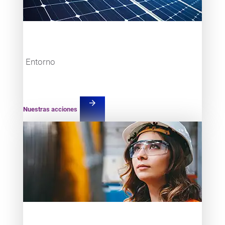
Entorno
arrow_forward
Nuestras acciones
Teaser item