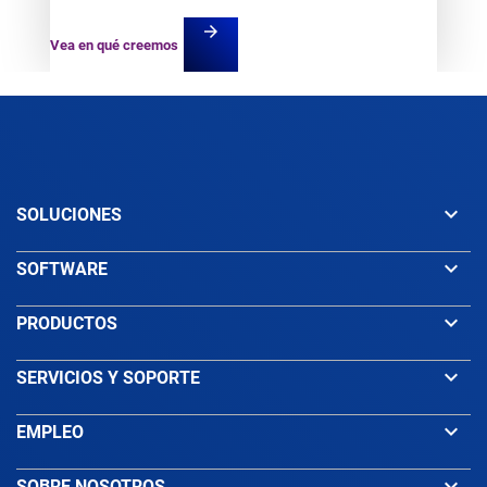
arrow_forward
Vea en qué creemos
keyboard_arrow_down
SOLUCIONES
keyboard_arrow_down
SOFTWARE
keyboard_arrow_down
PRODUCTOS
keyboard_arrow_down
SERVICIOS Y SOPORTE
keyboard_arrow_down
EMPLEO
keyboard_arrow_down
SOBRE NOSOTROS