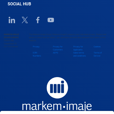
SOCIAL HUB
Benin
Linkedin URL link
Twitter URL link
Facebook URL link
Youtube URL link
Bhutan
MARKEM-IMAJE
The Markem-Imaje Group (“Markem-Imaje”) respects your individual privacy. Please read
DOVER EUROPE
below to check how we collect, use, and share personal data obtained from users on this
Chemin des
website.
Bolivia
Coquelicots 16
CH-1214 Vernier
Privacy
Privacy for
Privacy for
Cookies
Customers
Applicants
EORI
AEPD
Sales terms
Terms of
Numbers
and conditions
Service
Bosnia and Herzegovina
Botswana
Brazil
Brunei Darussalam