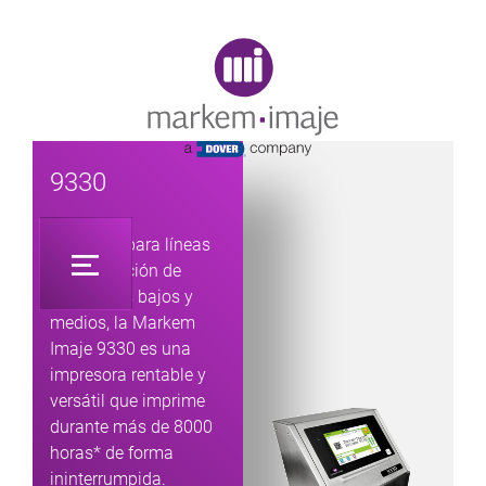
Original image URL link
9330
Diseñada para líneas
de producción de
volúmenes bajos y
medios, la Markem
Imaje 9330 es una
impresora rentable y
versátil que imprime
durante más de 8000
horas* de forma
ininterrumpida.