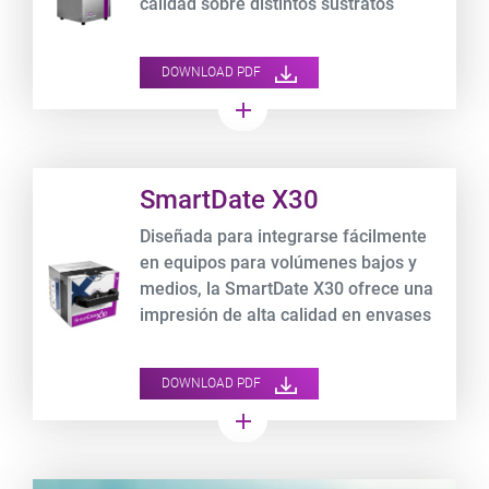
calidad sobre distintos sustratos
durante más de 8000 horas sin parar.
DOWNLOAD PDF
add
Product URL link
SmartDate X30
Diseñada para integrarse fácilmente
en equipos para volúmenes bajos y
medios, la SmartDate X30 ofrece una
impresión de alta calidad en envases
laminados flexibles a velocidades de
hasta 600 mm/s.
DOWNLOAD PDF
add