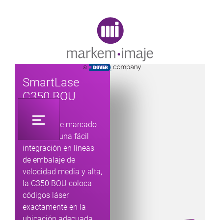
Original image URL link
SmartLase
C350 BOU
Maquina de marcado
láser para una fácil
integración en líneas
de embalaje de
velocidad media y alta,
la C350 BOU coloca
códigos láser
exactamente en la
ubicación adecuada,