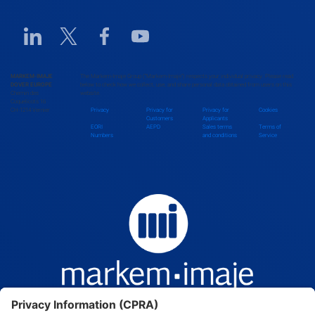
Benin
Linkedin URL link
Twitter URL link
Facebook URL link
Youtube URL link
Bhutan
MARKEM-IMAJE
The Markem-Imaje Group (“Markem-Imaje”) respects your individual privacy. Please read
DOVER EUROPE
below to check how we collect, use, and share personal data obtained from users on this
Chemin des
website.
Bolivia
Coquelicots 16
CH-1214 Vernier
Privacy
Privacy for
Privacy for
Cookies
Customers
Applicants
EORI
AEPD
Sales terms
Terms of
Numbers
and conditions
Service
Bosnia and Herzegovina
Botswana
Brazil
Brunei Darussalam