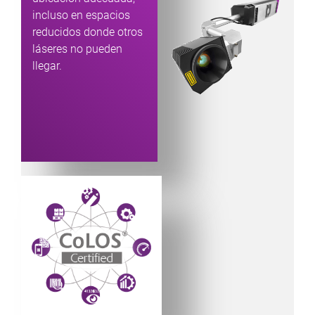
incluso en espacios
reducidos donde otros
láseres no pueden
llegar.
Powered by CoLOS image