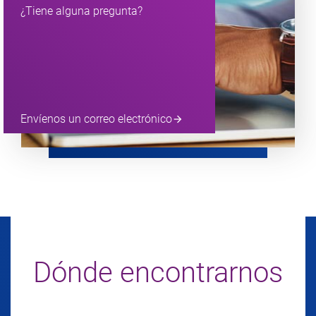
¿Tiene alguna pregunta?
Envíenos un correo electrónico
arrow_forward
Dónde encontrarnos