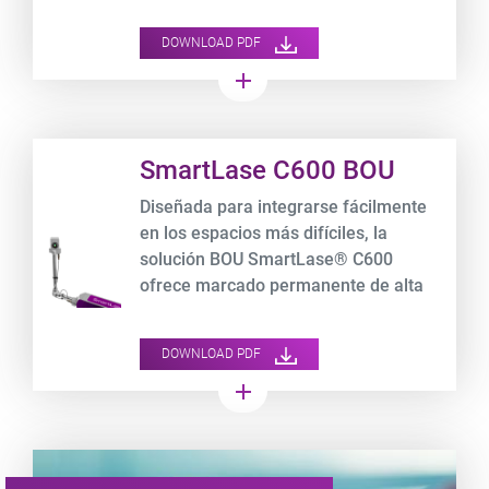
operarios de los humos, el polvo y
otras partículas cuando codifican con
DOWNLOAD PDF
láseres.
add
Product URL link
SmartLase C600 BOU
Diseñada para integrarse fácilmente
en los espacios más difíciles, la
solución BOU SmartLase® C600
ofrece marcado permanente de alta
calidad en aplicaciones a alta
velocidad.
DOWNLOAD PDF
add