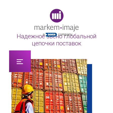
Original image URL link
Надежное звено глобальной
цепочки поставок