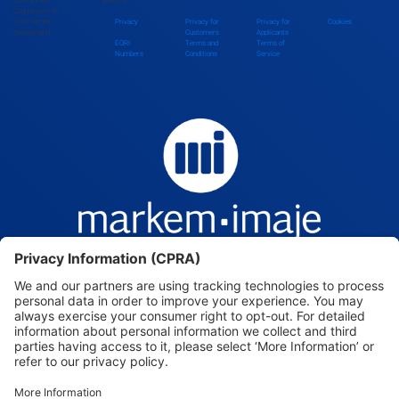
Chemin des
website.
Coquelicots 16
1214 Vernier
Privacy
Privacy for
Privacy for
Cookies
Switzerland
Customers
Applicants
EORI
Terms and
Terms of
Numbers
Conditions
Service
Markem-Imaje — Intelligence, beyond the mark.