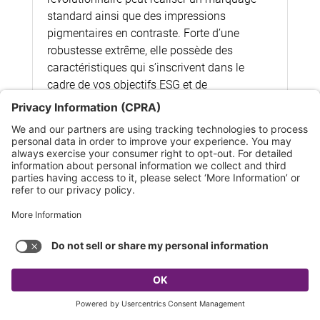
standard ainsi que des impressions
pigmentaires en contraste. Forte d’une
robustesse extrême, elle possède des
caractéristiques qui s’inscrivent dans le
cadre de vos objectifs ESG et de
l’industrie 4.0.
Découvrir Markem-Imaje 9750+
Encres CIJ
Markem-Imaje propose une encre noire universelle
sans MEK pour l’impression sur film rétractable,
adaptée à un contact alimentaire accidentel.
keyboard_arrow_up
QUICK ACCESS TOOLS