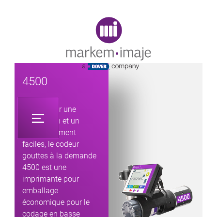
Original image URL link
4500
Conçu pour une
installation et un
fonctionnement
faciles, le codeur
gouttes à la demande
4500 est une
imprimante pour
emballage
économique pour le
codage en basse