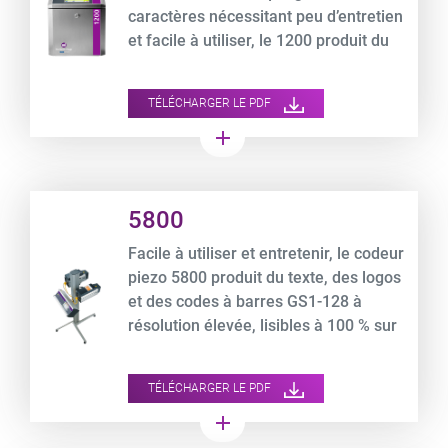
caractères nécessitant peu d’entretien
et facile à utiliser, le 1200 produit du
texte, des logos et des graphismes en
haute résolution ainsi que des codes à
TÉLÉCHARGER LE PDF
barres 100 % lisibles.
add
Product URL link
5800
Facile à utiliser et entretenir, le codeur
piezo 5800 produit du texte, des logos
et des codes à barres GS1-128 à
résolution élevée, lisibles à 100 % sur
du carton ondulé, des films et du
polystyrène.
TÉLÉCHARGER LE PDF
add