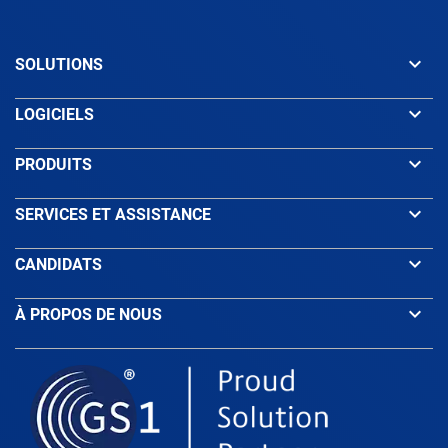
Azerbaijan
keyboard_arrow_down
SOLUTIONS
Bahamas
keyboard_arrow_down
LOGICIELS
Bahrain
keyboard_arrow_down
PRODUITS
Bangladesh
keyboard_arrow_down
SERVICES ET ASSISTANCE
keyboard_arrow_down
CANDIDATS
Barbados
keyboard_arrow_down
À PROPOS DE NOUS
Belarus
Belgium