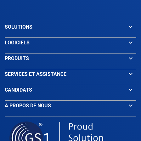
keyboard_arrow_down
SOLUTIONS
keyboard_arrow_down
LOGICIELS
keyboard_arrow_down
PRODUITS
keyboard_arrow_down
SERVICES ET ASSISTANCE
keyboard_arrow_down
CANDIDATS
keyboard_arrow_down
À PROPOS DE NOUS