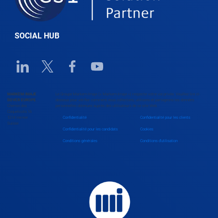
SOCIAL HUB
Linkedin URL link
Twitter URL link
Facebook URL link
Youtube URL link
MARKEM-IMAJE
Le Groupe Markem-Imaje (« Markem-Imaje ») respecte votre vie privée. Veuillez lire ci-
DOVER EUROPE
dessous pour vérifier comment nous collectons, utilisons et partageons les données
Chemin des
personnelles obtenues auprès des utilisateurs de ce site Web.
Coquelicots 16
1214 Vernier
Confidentialité
Confidentialité pour les clients
Suisse
Confidentialité pour les candidats
Cookies
Conditions générales
Conditions d'utilisation