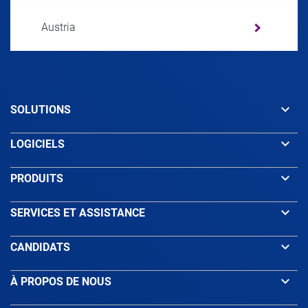
Austria
Azerbaijan
keyboard_arrow_down
SOLUTIONS
Bahamas
keyboard_arrow_down
LOGICIELS
Bahrain
keyboard_arrow_down
PRODUITS
Bangladesh
keyboard_arrow_down
SERVICES ET ASSISTANCE
keyboard_arrow_down
CANDIDATS
Barbados
keyboard_arrow_down
À PROPOS DE NOUS
Belarus