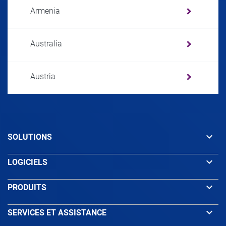
Armenia
Australia
Austria
Azerbaijan
keyboard_arrow_down
SOLUTIONS
Bahamas
keyboard_arrow_down
LOGICIELS
Bahrain
keyboard_arrow_down
PRODUITS
Bangladesh
keyboard_arrow_down
SERVICES ET ASSISTANCE