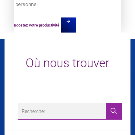
personnel
arrow_forward
Boostez votre productivité
Où nous trouver