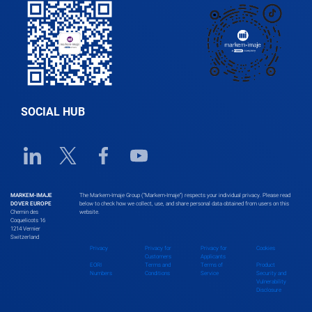
SOCIAL HUB
Linkedin URL link
Twitter URL link
Facebook URL link
Youtube URL link
MARKEM-IMAJE
The Markem-Imaje Group (“Markem-Imaje”) respects your individual privacy. Please read
DOVER EUROPE
below to check how we collect, use, and share personal data obtained from users on this
Chemin des
website.
Coquelicots 16
1214 Vernier
Switzerland
Privacy
Privacy for
Privacy for
Cookies
Customers
Applicants
EORI
Terms and
Terms of
Product
Numbers
Conditions
Service
Security and
Vulnerability
Disclosure