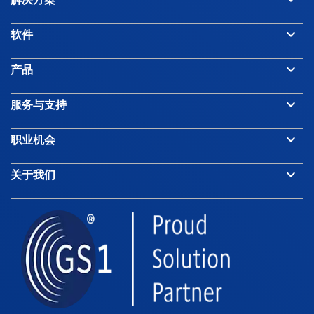
keyboard_arrow_down
软件
keyboard_arrow_down
产品
keyboard_arrow_down
服务与支持
keyboard_arrow_down
职业机会
keyboard_arrow_down
关于我们