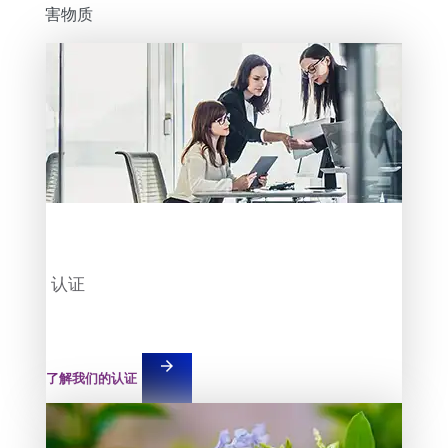
害物质
Teaser item
认证
arrow_forward
了解我们的认证
Teaser item