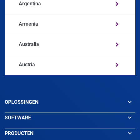
Argentina
Armenia
Australia
Austria
Azerbaijan
keyboard_arrow_down
OPLOSSINGEN
Bahamas
keyboard_arrow_down
SOFTWARE
Bahrain
keyboard_arrow_down
PRODUCTEN