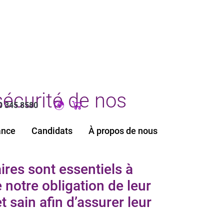
 sécurité de nos
0 345 8580
Original image URL link
ance
Candidats
À propos de nous
ires sont essentiels à
 notre obligation de leur
t sain afin d’assurer leur