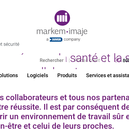
Original image URL link
t sécurité
numéro un : la santé et la
|
Portail client
|
80
collaborateurs
olutions
Logiciels
Produits
Services et assist
s collaborateurs et tous nos partena
re réussite. Il est par conséquent de
rir un environnement de travail sûr e
n-être et celui de leurs proches.