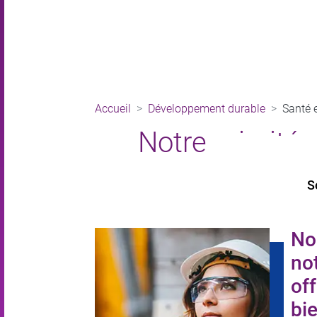
Accueil
Développement durable
Santé e
Notre priorité 
S
No
not
off
bie