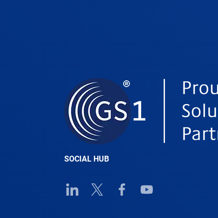
SOCIAL HUB
Linkedin URL link
Twitter URL link
Facebook URL link
Youtube URL link