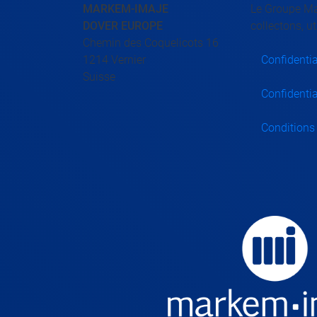
MARKEM-IMAJE
Le Groupe Mar
DOVER EUROPE
collectons, u
Chemin des Coquelicots 16
1214 Vernier
Confidentia
Suisse
Confidentia
Conditions