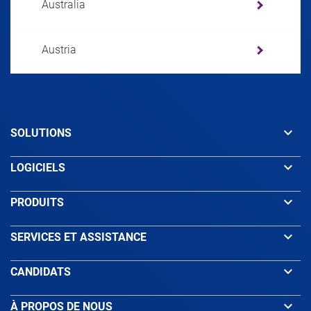
Australia
Austria
Azerbaijan
keyboard_arrow_down
SOLUTIONS
Bahamas
keyboard_arrow_down
LOGICIELS
Bahrain
keyboard_arrow_down
PRODUITS
Bangladesh
keyboard_arrow_down
SERVICES ET ASSISTANCE
keyboard_arrow_down
CANDIDATS
Barbados
keyboard_arrow_down
À PROPOS DE NOUS