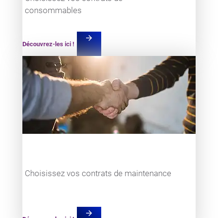
consommables
arrow_forward
Découvrez-les ici !
Teaser item
Choisissez vos contrats de maintenance
arrow_forward