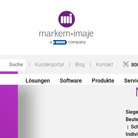
Original image URL link
|
Kundenportal
|
Blog
|
Kontakt
80
Lösungen
Software
Produkte
Servi
Sieg
Beut
Sc
|
Indiv