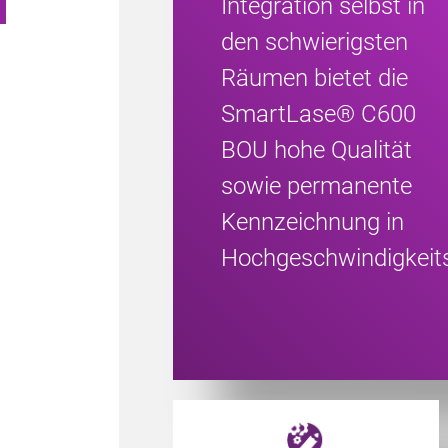
Integration selbst in
den schwierigsten
Räumen bietet die
SmartLase® C600
BOU hohe Qualität
sowie permanente
Kennzeichnung in
Hochgeschwindigkei
Powered by CoLOS image