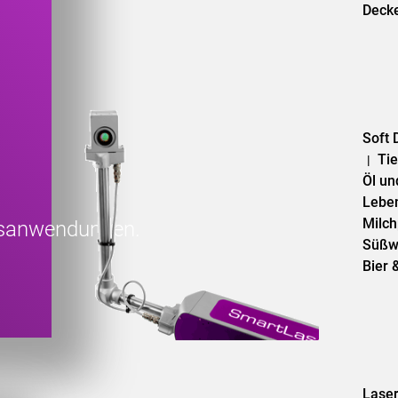
Deck
Soft 
Tie
|
Öl u
Lebe
Milc
tsanwendungen.
Süßw
Bier 
Lase