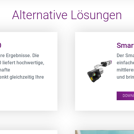
Alternative Lösungen
Product URL link
0
Smar
re Ergebnisse. Die
Der Sma
liefert hochwertige,
einfache
hafte
mittlere
kt gleichzeitig Ihre
und bri
richtige
Bereiche
DOWN