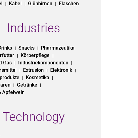
el
Kabel
Glühbirnen
Flaschen
|
|
|
Industries
Drinks
Snacks
Pharmazeutika
|
|
rfutter
Körperpflege
|
|
nd Gas
Industriekomponenten
|
|
nsmittel
Extrusion
Elektronik
|
|
|
hprodukte
Kosmetika
|
|
aren
Getränke
|
|
& Apfelwein
Technology
r