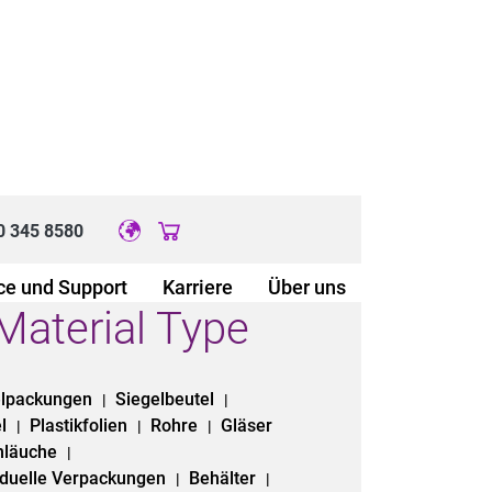
0 345 8580
Original image URL link
ce und Support
Karriere
Über uns
Material Type
elpackungen
Siegelbeutel
|
|
el
Plastikfolien
Rohre
Gläser
|
|
|
hläuche
|
iduelle Verpackungen
Behälter
|
|