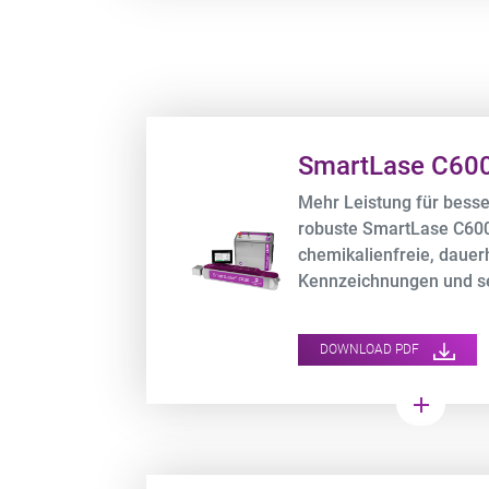
Product URL link
SmartLase C60
Mehr Leistung für besse
robuste SmartLase C600 
chemikalienfreie, dauer
Kennzeichnungen und sen
Betriebskosten.
DOWNLOAD PDF
add
Product URL link