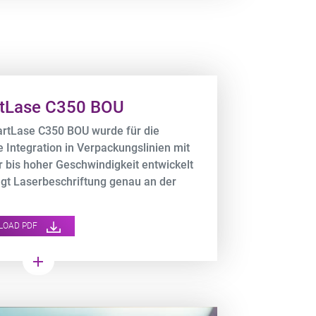
tLase C350 BOU
rtLase C350 BOU wurde für die
 Integration in Verpackungslinien mit
r bis hoher Geschwindigkeit entwickelt
ngt Laserbeschriftung genau an der
n Stelle auf – selbst in engen
n, die andere Laser nicht erreichen.
LOAD PDF
add