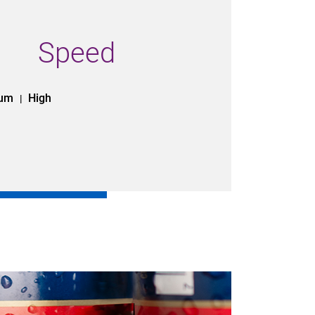
Speed
ium
High
|