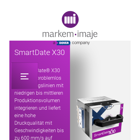
Original image URL link
SmartDate X30
Der SmartDate® X30
lässt sich problemlos
in Fertigungslinien mit
niedrigen bis mittleren
Produktionsvolumen
integrieren und liefert
eine hohe
Druckqualität mit
Geschwindigkeiten bis
zu 600 mm/s auf