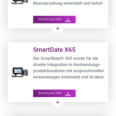
Beanspruchung entwickelt und liefert
kosteneffiziente, leistungsstarke
Drucke auf flexible
DOWNLOAD PDF
Folienverpackungen bei gleichzeitiger
add
Aufzeichnung der OEE-Daten.
Product URL link
SmartDate X65
Der SmartDate® X65 wurde für die
direkte Integration in Hochleistungs-
produktionslinien mit anspruchsvollen
Anwendungen entwickelt und ist ideal
für die ultraschnelle, hochauflösende
Kennzeichnung auf flexiblen
DOWNLOAD PDF
Folienverpackungen.
add