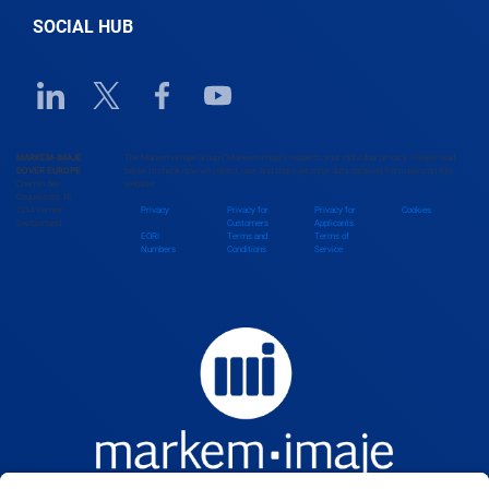
SOCIAL HUB
Benin
Linkedin URL link
Twitter URL link
Facebook URL link
Youtube URL link
Bhutan
MARKEM-IMAJE
The Markem-Imaje Group (“Markem-Imaje”) respects your individual privacy. Please read
DOVER EUROPE
below to check how we collect, use, and share personal data obtained from users on this
Chemin des
website.
Bolivia
Coquelicots 16
1214 Vernier
Privacy
Privacy for
Privacy for
Cookies
Switzerland
Customers
Applicants
EORI
Terms and
Terms of
Numbers
Conditions
Service
Bosnia and Herzegovina
Botswana
Brazil
Brunei Darussalam