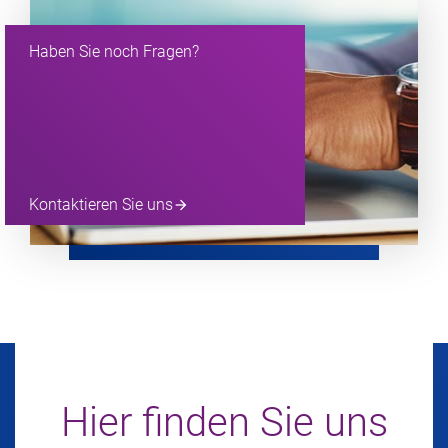
Haben Sie noch Fragen?
Kontaktieren Sie uns
arrow_forward
Hier finden Sie uns