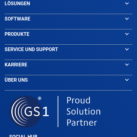
keyboard_arrow_down
LÖSUNGEN
keyboard_arrow_down
SOFTWARE
keyboard_arrow_down
PRODUKTE
keyboard_arrow_down
SERVICE UND SUPPORT
keyboard_arrow_down
KARRIERE
keyboard_arrow_down
ÜBER UNS
SOCIAL HUB