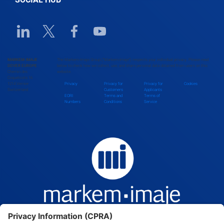
Linkedin URL link
Twitter URL link
Facebook URL link
Youtube URL link
MARKEM-IMAJE
The Markem-Imaje Group (“Markem-Imaje”) respects your individual privacy. Please read
DOVER EUROPE
below to check how we collect, use, and share personal data obtained from users on this
Chemin des
website.
Coquelicots 16
1214 Vernier
Privacy
Privacy for
Privacy for
Cookies
Switzerland
Customers
Applicants
EORI
Terms and
Terms of
Numbers
Conditions
Service