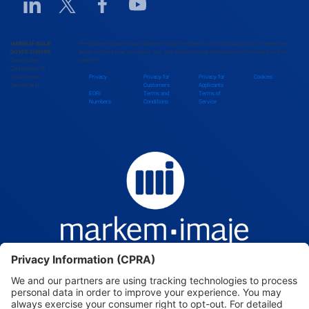
Linkedin URL link
Twitter URL link
Facebook URL link
Youtube URL link
Bhutan
MARKEM-IMAJE
The Markem-Imaje Group (“Markem-Imaje”) respects your individual privacy. Please read
DOVER EUROPE
below to check how we collect, use, and share personal data obtained from users on this
Chemin des
website.
Bolivia
Coquelicots 16
1214 Vernier
Privacy
Privacy for
Privacy for
Cookies
Switzerland
Customers
Applicants
EORI
Terms and
Terms of
Numbers
Conditions
Service
Bosnia and Herzegovina
Botswana
Brazil
Brunei Darussalam
Bulgaria