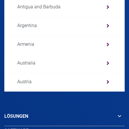
Antigua and Barbuda
Argentina
Armenia
Australia
Austria
Azerbaijan
keyboard_arrow_down
LÖSUNGEN
Bahamas