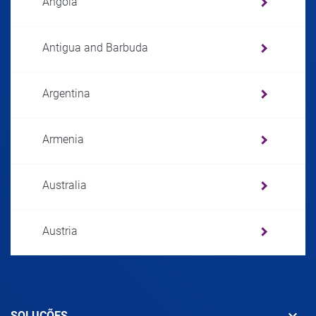
Angola
Antigua and Barbuda
Argentina
Armenia
Australia
Austria
Azerbaijan
keyboard_arrow_down
SOLUÇÕES