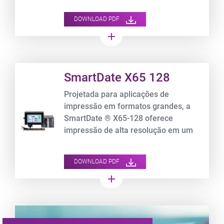
marcar.
DOWNLOAD PDF
add
Product URL link
SmartDate X65 128
Projetada para aplicações de
impressão em formatos grandes, a
SmartDate ® X65-128 oferece
impressão de alta resolução em um
grande volume de embalagens de
filme flexível a velocidades de até 700
DOWNLOAD PDF
mm/s.
add