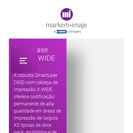
Original image URL link
SmartLase
C600 X WIDE
A robusta SmartLase
C600 com cabeça de
impressão X-WIDE
oferece codificação
permanente de alta
qualidade em áreas de
impressão de largura
X5 típicas de stick
pack, multilinha e de