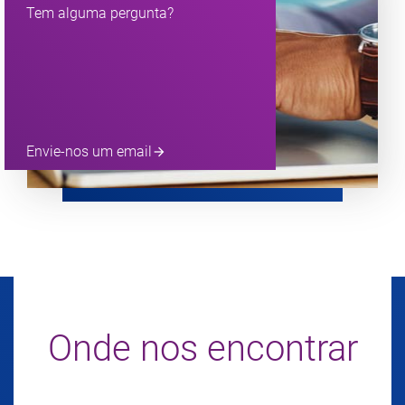
Tem alguma pergunta?
Envie-nos um email
arrow_forward
Onde nos encontrar