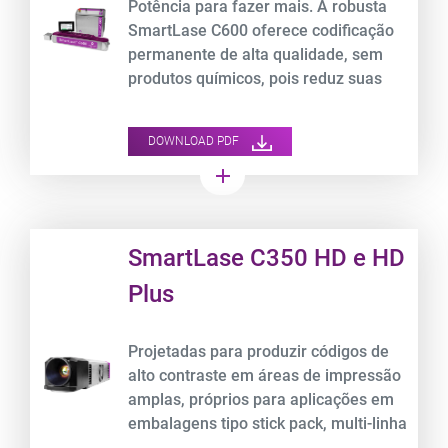
Potência para fazer mais. A robusta
SmartLase C600 oferece codificação
permanente de alta qualidade, sem
produtos químicos, pois reduz suas
despesas operacionais.
DOWNLOAD PDF
add
Product URL link
SmartLase C350 HD e HD
Plus
Projetadas para produzir códigos de
alto contraste em áreas de impressão
amplas, próprios para aplicações em
embalagens tipo stick pack, multi-linha
e matricial; capazes de codificar e