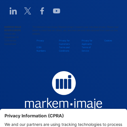
Benin
Linkedin URL link
Twitter URL link
Facebook URL link
Youtube URL link
Bhutan
MARKEM-IMAJE
The Markem-Imaje Group (“Markem-Imaje”) respects your individual privacy. Please read
DOVER EUROPE
below to check how we collect, use, and share personal data obtained from users on this
Chemin des
website.
Bolivia
Coquelicots 16
1214 Vernier
Privacy
Privacy for
Privacy for
Cookies
Switzerland
Customers
Applicants
EORI
Terms and
Terms of
Numbers
Conditions
Service
Bosnia and Herzegovina
Botswana
Brazil
Brunei Darussalam