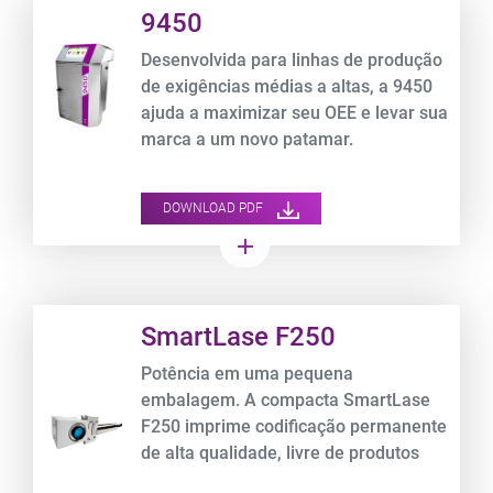
Product URL link
9450
Desenvolvida para linhas de produção
de exigências médias a altas, a 9450
ajuda a maximizar seu OEE e levar sua
marca a um novo patamar.
DOWNLOAD PDF
add
Product URL link
SmartLase F250
Potência em uma pequena
embalagem. A compacta SmartLase
F250 imprime codificação permanente
de alta qualidade, livre de produtos
químicos, e reduz suas despesas