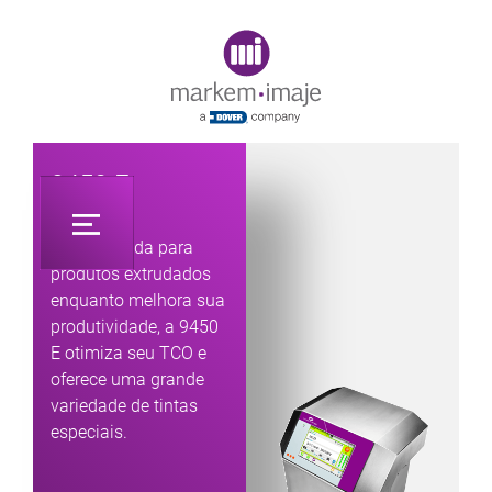
Original image URL link
9450 E
Desenvolvida para
produtos extrudados
enquanto melhora sua
produtividade, a 9450
E otimiza seu TCO e
oferece uma grande
variedade de tintas
especiais.