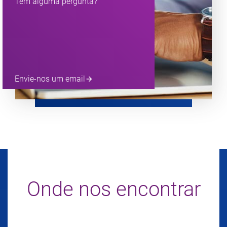
Tem alguma pergunta?
Envie-nos um email
arrow_forward
Onde nos encontrar