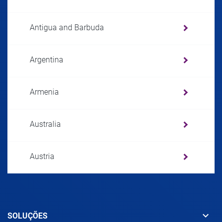
Antigua and Barbuda
Argentina
Armenia
Australia
Austria
Azerbaijan
keyboard_arrow_down
SOLUÇÕES
Bahamas