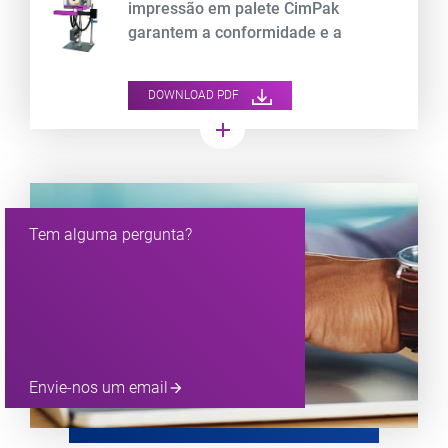
impressão em palete CimPak
garantem a conformidade e a
rastreabilidade da impressão na
cadeia de fornecimento.
DOWNLOAD PDF
add
Tem alguma pergunta?
Envie-nos um email
arrow_forward