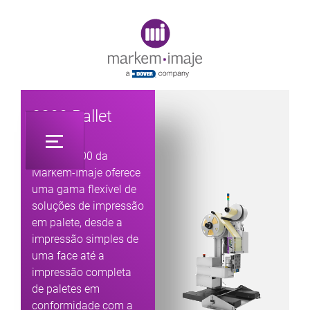
Original image URL link
2200 Pallet
A Série 2200 da
Markem-Imaje oferece
uma gama flexível de
soluções de impressão
em palete, desde a
impressão simples de
uma face até a
impressão completa
de paletes em
conformidade com a