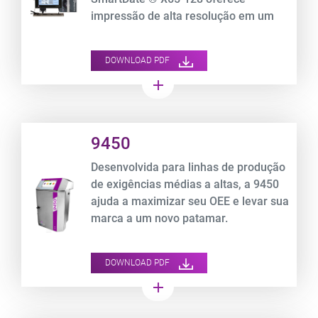
impressão de alta resolução em um
grande volume de embalagens de
filme flexível a velocidades de até 700
DOWNLOAD PDF
mm/s.
add
Product URL link
9450
Desenvolvida para linhas de produção
de exigências médias a altas, a 9450
ajuda a maximizar seu OEE e levar sua
marca a um novo patamar.
DOWNLOAD PDF
add