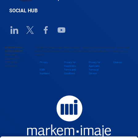
SOCIAL HUB
Benin
Linkedin URL link
Twitter URL link
Facebook URL link
Youtube URL link
Bhutan
MARKEM-IMAJE
The Markem-Imaje Group (“Markem-Imaje”) respects your individual privacy. Please read
DOVER EUROPE
below to check how we collect, use, and share personal data obtained from users on this
Chemin des
website.
Bolivia
Coquelicots 16
1214 Vernier
Privacy
Privacy for
Privacy for
Cookies
Switzerland
Customers
Applicants
EORI
Terms and
Terms of
Numbers
Conditions
Service
Bosnia and Herzegovina
Botswana
Brazil