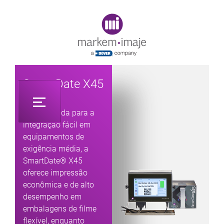
Original image URL link
SmartDate X45
Desenvolvida para a
integração fácil em
equipamentos de
exigência média, a
SmartDate® X45
oferece impressão
econômica e de alto
desempenho em
embalagens de filme
flexível, enquanto