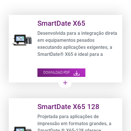
Product URL link
SmartDate X65
Desenvolvida para a integração direta
em equipamentos pesados
executando aplicações exigentes, a
SmartDate® X65 é ideal para a
codificação ultra-rápida e de alta
resolução em embalagens de filme
DOWNLOAD PDF
flexível.
add
Product URL link
SmartDate X65 128
Projetada para aplicações de
impressão em formatos grandes, a
SmartDate ® X65-128 oferece