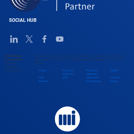
SOCIAL HUB
Linkedin URL link
Twitter URL link
Facebook URL link
Youtube URL link
MARKEM-IMAJE
The Markem-Imaje Group (“Markem-Imaje”) respects your individual privacy. Please read
DOVER EUROPE
below to check how we collect, use, and share personal data obtained from users on this
Chemin des
website.
Coquelicots 16
CH-1214 Vernier
Privacy
Privacy for
Privacy for
Cookies
Customers
Applicants
EORI
AEPD
Sales terms
Terms of
Numbers
and conditions
Service