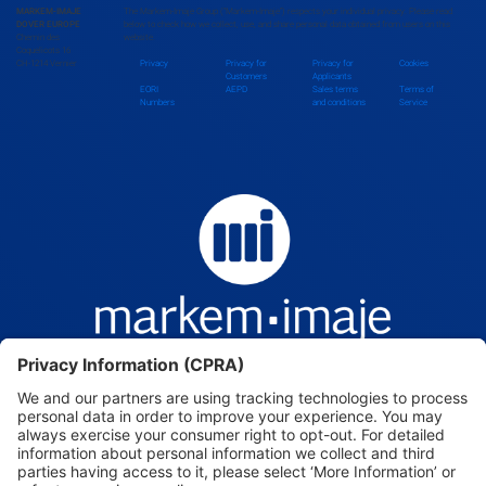
MARKEM-IMAJE
The Markem-Imaje Group (“Markem-Imaje”) respects your individual privacy. Please read
DOVER EUROPE
below to check how we collect, use, and share personal data obtained from users on this
Chemin des
website.
Bolivia
Coquelicots 16
CH-1214 Vernier
Privacy
Privacy for
Privacy for
Cookies
Customers
Applicants
EORI
AEPD
Sales terms
Terms of
Numbers
and conditions
Service
Bosnia and Herzegovina
Botswana
Brazil
Brunei Darussalam
Bulgaria
Burkina Faso