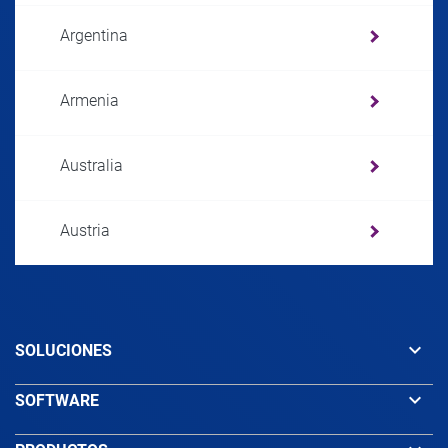
Argentina
Armenia
Australia
Austria
Azerbaijan
keyboard_arrow_down
SOLUCIONES
Bahamas
keyboard_arrow_down
SOFTWARE
Bahrain