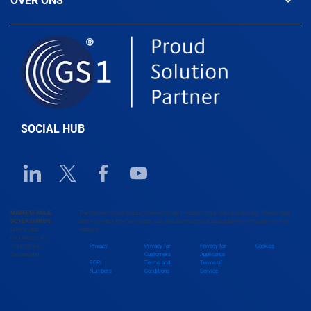
OVER ONS
Belarus
Belgium
Belize
SOCIAL HUB
Benin
Linkedin URL link
Twitter URL link
Facebook URL link
Youtube URL link
Bhutan
MARKEM-IMAJE
The Markem-Imaje Group (“Markem-Imaje”) respects your individual privacy. Please read
DOVER EUROPE
below to check how we collect, use, and share personal data obtained from users on this
Chemin des
website.
Bolivia
Coquelicots 16
1214 Vernier
Privacy
Privacy for
Privacy for
Cookies
Switzerland
Customers
Applicants
EORI
Terms and
Terms of
Numbers
Conditions
Service
Bosnia and Herzegovina