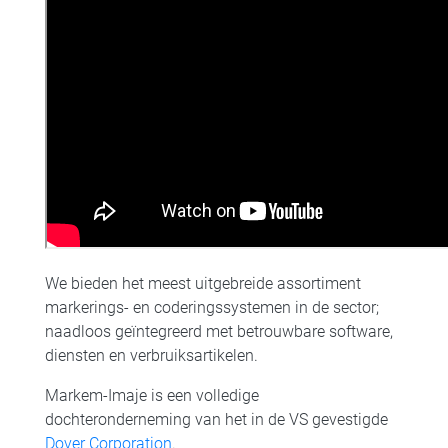
We bieden het meest uitgebreide assortiment
markerings- en coderingssystemen in de sector;
naadloos geïntegreerd met betrouwbare software,
diensten en verbruiksartikelen.
Markem-Imaje is een volledige
dochteronderneming van het in de VS gevestigde
Dover Corporation
.