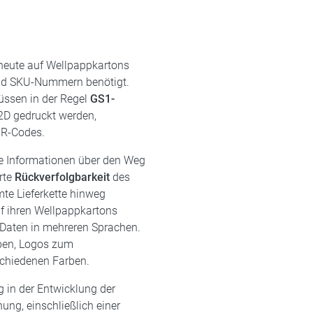
 heute auf Wellpappkartons
und SKU-Nummern benötigt.
üssen in der Regel
GS1-
2D gedruckt werden,
QR-Codes.
e Informationen über den Weg
rte
Rückverfolgbarkeit
des
mte Lieferkette hinweg
f ihren Wellpappkartons
Daten in mehreren Sprachen.
ben, Logos zum
schiedenen Farben.
 in der Entwicklung der
ng, einschließlich einer