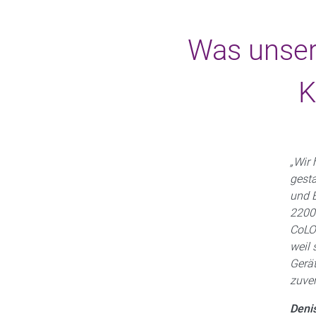
Was unser
K
„Wir
gesta
und E
2200
CoLO
weil 
Gerät
zuver
Deni