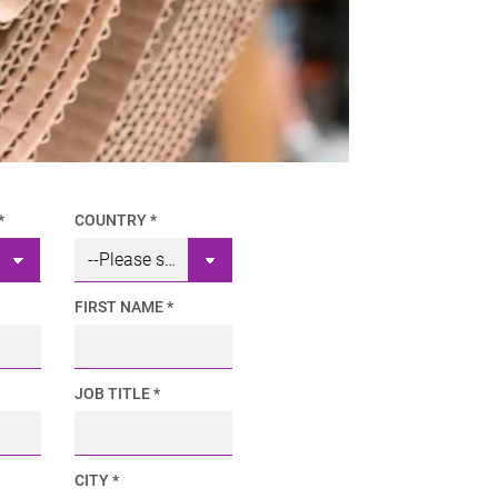
*
COUNTRY *
FIRST NAME *
JOB TITLE *
CITY *