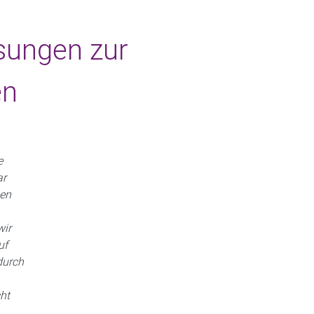
sungen zur
en
e
ar
ien
wir
uf
durch
ht