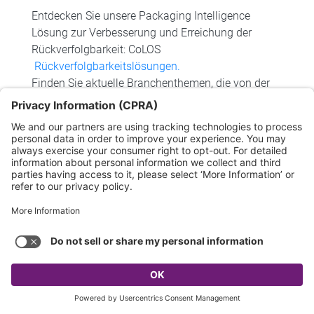
Entdecken Sie unsere Packaging Intelligence
Lösung zur Verbesserung und Erreichung der
Rückverfolgbarkeit: CoLOS
Rückverfolgbarkeitslösungen.
Finden Sie aktuelle Branchenthemen, die von der
Verwendung von 2D-Barcodes für vernetzte
Produkte profitieren:
Vernetzte und konforme 2D-
Barcodes
Informieren Sie sich darüber, wie Sie die
Getränkekennzeichnung auf allen
Verpackungsebenen optimieren können:
Getränkelösungen
keyboard_arrow_up
QUICK ACCESS TOOLS