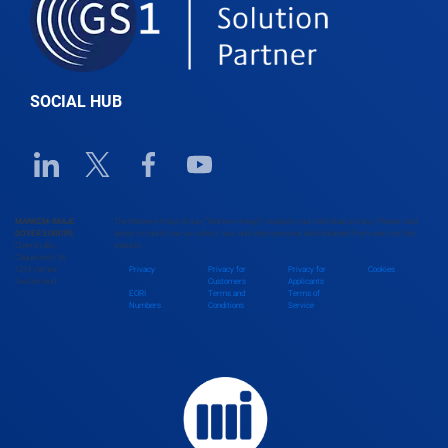
SOCIAL HUB
Linkedin URL link
Twitter URL link
Facebook URL link
Youtube URL link
MARKEM-IMAJE
The Markem-Imaje Group (“Markem-Imaje”) respects your individual privacy. Please read
DOVER EUROPE
below to check how we collect, use, and share personal data obtained from users on this
Chemin des
website.
Coquelicots 16
1214 Vernier
Privacy
Privacy for
Privacy for
Cookies
Switzerland
Customers
Applicants
EORI
Terms and
Terms of
Numbers
Conditions
Service