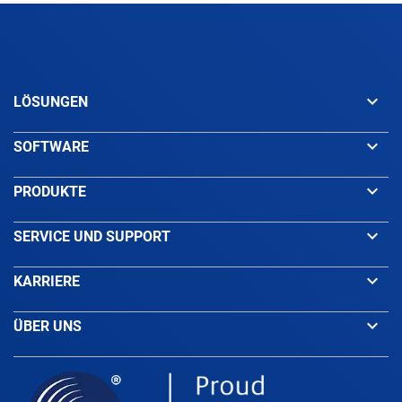
keyboard_arrow_down
LÖSUNGEN
keyboard_arrow_down
SOFTWARE
keyboard_arrow_down
PRODUKTE
keyboard_arrow_down
SERVICE UND SUPPORT
keyboard_arrow_down
KARRIERE
keyboard_arrow_down
ÜBER UNS