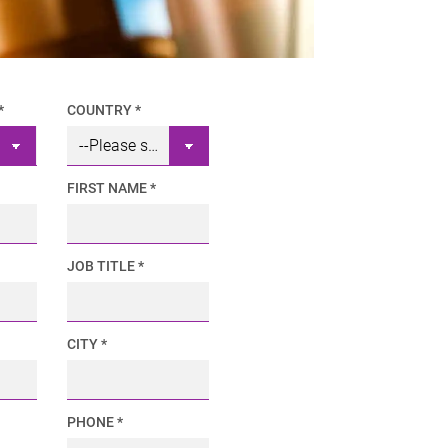
*
COUNTRY *
FIRST NAME *
JOB TITLE *
CITY *
PHONE *