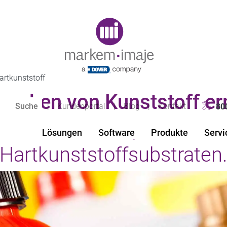
Original image URL link
artkunststoff
rucken von Kunststoff er
|
Kundenportal
|
Blog
|
Kontakt
80
% lesbare Codes, selbst au
Lösungen
Software
Produkte
Servi
Hartkunststoffsubstraten