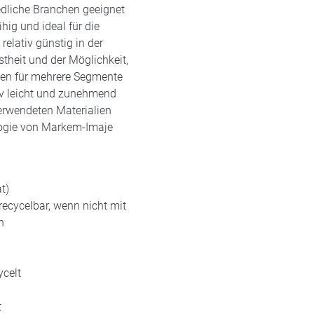
iedliche Branchen geeignet
ig und ideal für die
elativ günstig in der
stheit und der Möglichkeit,
en für mehrere Segmente
tiv leicht und zunehmend
verwendeten Materialien
logie von Markem-Imaje
t)
recycelbar, wenn nicht mit
n
lt
ycelt
lt