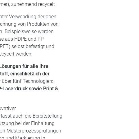
lymer), zunehmend recycelt
unter Verwendung der oben
eichnung von Produkten von
n. Beispielsweise werden
ise aus HDPE und PP
 PET) selbst befestigt und
ecycelt werden.
Lösungen für alle Ihre
toff
,
einschließlich der
r über fünf Technologien:
V-Laserdruck sowie Print &
ovativer
asst auch die Bereitstellung
tützung bei der Einhaltung
g von Musterprozessprüfungen
ng und Markierung in