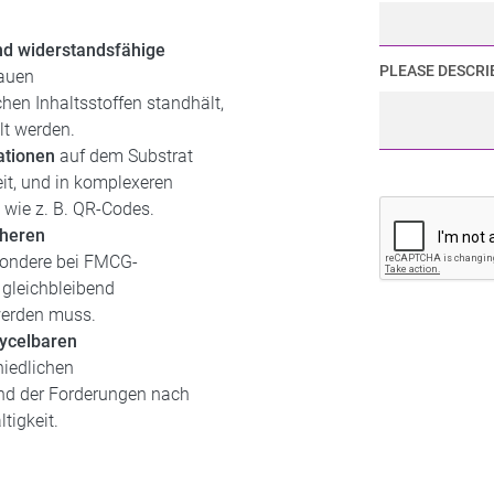
nd widerstandsfähige
PLEASE DESCRI
rauen
n Inhaltsstoffen standhält,
lt werden.
ationen
auf dem Substrat
eit, und in komplexeren
 wie z. B. QR-Codes.
heren
sondere bei FMCG-
 gleichbleibend
 werden muss.
cycelbaren
hiedlichen
nd der Forderungen nach
tigkeit.