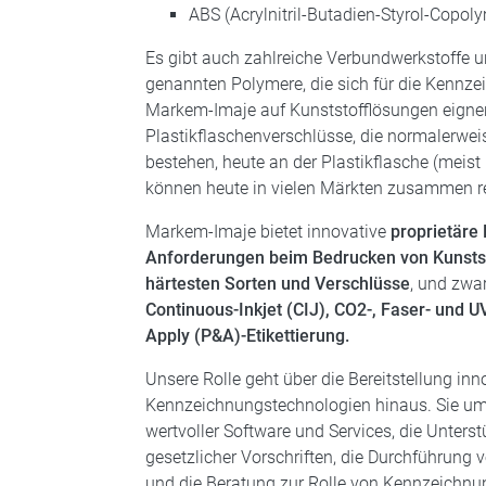
ABS (Acrylnitril-Butadien-Styrol-Copo
Es gibt auch zahlreiche Verbundwerkstoffe 
genannten Polymere, die sich für die Kennz
Markem-Imaje auf Kunststofflösungen eigne
Plastikflaschenverschlüsse, die normalerwe
bestehen, heute an der Plastikflasche (meist
können heute in vielen Märkten zusammen r
Markem-Imaje bietet innovative
proprietäre 
Anforderungen beim Bedrucken von Kunsts
härtesten Sorten und Verschlüsse
, und zwa
Continuous-Inkjet (CIJ), CO2-, Faser- und U
Apply (P&A)-Etikettierung.
Unsere Rolle geht über die Bereitstellung inn
Kennzeichnungstechnologien hinaus. Sie umf
wertvoller Software und Services, die Unters
gesetzlicher Vorschriften, die Durchführun
und die Beratung zur Rolle von Kennzeichnu