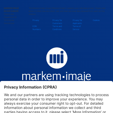
Bhutan
MARKEM-IMAJE
The Markem-Imaje Group (“Markem-Imaje”) respects your individual privacy. Please read
DOVER EUROPE
below to check how we collect, use, and share personal data obtained from users on this
Chemin des
website.
Bolivia
Coquelicots 16
1214 Vernier
Privacy
Privacy for
Privacy for
Cookies
Switzerland
Customers
Applicants
EORI
Terms and
Terms of
Numbers
Conditions
Service
Bosnia and Herzegovina
Botswana
Brazil
Brunei Darussalam
Bulgaria