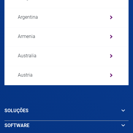
Argentina
Armenia
Australia
Austria
Azerbaijan
keyboard_arrow_down
SOLUÇÕES
Bahamas
keyboard_arrow_down
SOFTWARE
Bahrain