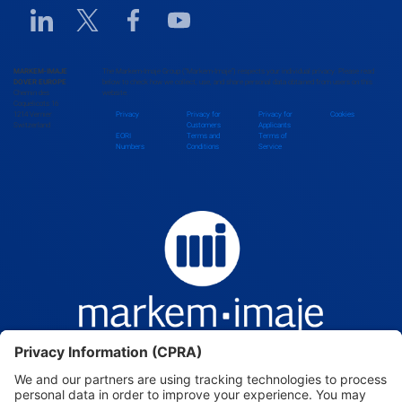
Linkedin URL link
Twitter URL link
Facebook URL link
Youtube URL link
Bhutan
MARKEM-IMAJE
The Markem-Imaje Group (“Markem-Imaje”) respects your individual privacy. Please read
DOVER EUROPE
below to check how we collect, use, and share personal data obtained from users on this
Chemin des
website.
Bolivia
Coquelicots 16
1214 Vernier
Privacy
Privacy for
Privacy for
Cookies
Switzerland
Customers
Applicants
EORI
Terms and
Terms of
Numbers
Conditions
Service
Bosnia and Herzegovina
Botswana
Brazil
Brunei Darussalam
Bulgaria