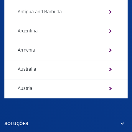
Antigua and Barbuda
Argentina
Armenia
Australia
Austria
Azerbaijan
keyboard_arrow_down
SOLUÇÕES
Bahamas