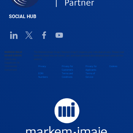
Belize
SOCIAL HUB
Benin
Linkedin URL link
Twitter URL link
Facebook URL link
Youtube URL link
Bhutan
MARKEM-IMAJE
The Markem-Imaje Group (“Markem-Imaje”) respects your individual privacy. Please read
DOVER EUROPE
below to check how we collect, use, and share personal data obtained from users on this
Chemin des
website.
Bolivia
Coquelicots 16
1214 Vernier
Privacy
Privacy for
Privacy for
Cookies
Switzerland
Customers
Applicants
EORI
Terms and
Terms of
Numbers
Conditions
Service
Bosnia and Herzegovina
Botswana
Brazil