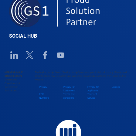
Belgium
Belize
SOCIAL HUB
Benin
Linkedin URL link
Twitter URL link
Facebook URL link
Youtube URL link
Bhutan
MARKEM-IMAJE
The Markem-Imaje Group (“Markem-Imaje”) respects your individual privacy. Please read
DOVER EUROPE
below to check how we collect, use, and share personal data obtained from users on this
Chemin des
website.
Bolivia
Coquelicots 16
1214 Vernier
Privacy
Privacy for
Privacy for
Cookies
Switzerland
Customers
Applicants
EORI
Terms and
Terms of
Numbers
Conditions
Service
Bosnia and Herzegovina
Botswana