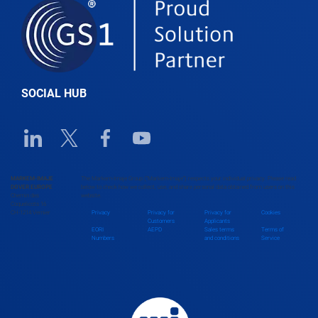
SOCIAL HUB
Linkedin URL link
Twitter URL link
Facebook URL link
Youtube URL link
MARKEM-IMAJE
The Markem-Imaje Group (“Markem-Imaje”) respects your individual privacy. Please read
DOVER EUROPE
below to check how we collect, use, and share personal data obtained from users on this
Chemin des
website.
Coquelicots 16
CH-1214 Vernier
Privacy
Privacy for
Privacy for
Cookies
Customers
Applicants
EORI
AEPD
Sales terms
Terms of
Numbers
and conditions
Service